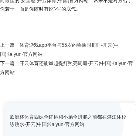
而最佳的“安全感”开云体育(中国)官方网站，从来不是对方给了
你若干，而是你随时有说“不”的底气。
上一篇：
体育游戏app平台与55岁的鲁豫同框时-开云(中
国)Kaiyun·官方网站
下一篇：
开云体育还能举起提灯照亮周遭-开云(中国)Kaiyun·官
方网站
欧洲杯体育四妹全红桃和小弟全进鹏之前都在湛江体校
练跳水-开云(中国)Kaiyun·官方网站