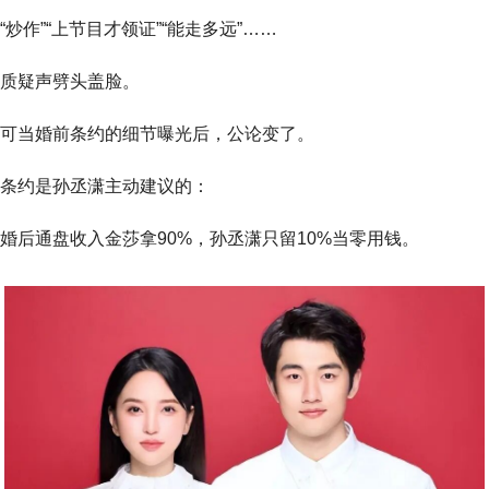
“炒作”“上节目才领证”“能走多远”……
质疑声劈头盖脸。
可当婚前条约的细节曝光后，公论变了。
条约是孙丞潇主动建议的：
婚后通盘收入金莎拿90%，孙丞潇只留10%当零用钱。