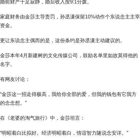
婚前财产十足寂静，婚后收入按9:1分拨。
家庭财务由金莎主导责罚，孙丞潇保留10%动作个东说念主主宰
资金。
更让东说念主偶而的是，这份条约是孙丞潇主动建议的。
金莎本年4月新建树的文化传媒公司，鼓励名单里如故莫得他的
名字。
有网友讨论：
“金莎这一招走得极高，我给你全部的爱，但我的钱包有它我方
的念念想。”
在《老婆的淘气旅行》中，金莎坦言：
“明昭着白比拟好。经济明昭着白，情谊智力隧说念安详。”