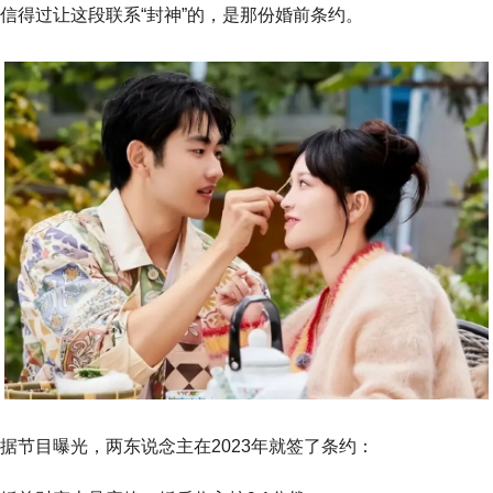
信得过让这段联系“封神”的，是那份婚前条约。
据节目曝光，两东说念主在2023年就签了条约：