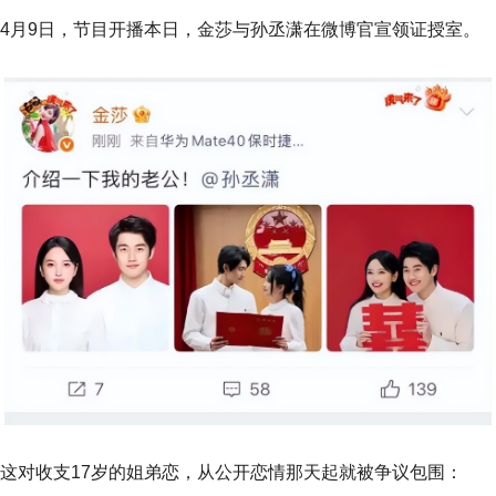
4月9日，节目开播本日，金莎与孙丞潇在微博官宣领证授室。
这对收支17岁的姐弟恋，从公开恋情那天起就被争议包围：