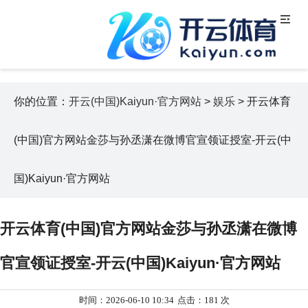
你的位置：
开云(中国)Kaiyun·官方网站
>
娱乐
> 开云体育
(中国)官方网站金莎与孙丞潇在微博官宣领证授室-开云(中
国)Kaiyun·官方网站
开云体育(中国)官方网站金莎与孙丞潇在微博
官宣领证授室-开云(中国)Kaiyun·官方网站
时间：2026-06-10 10:34
点击：181 次