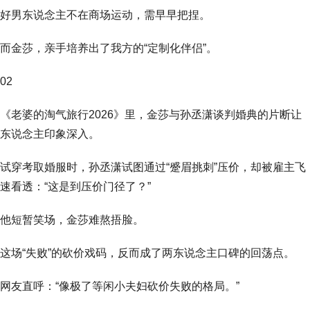
好男东说念主不在商场运动，需早早把捏。
而金莎，亲手培养出了我方的“定制化伴侣”。
02
《老婆的淘气旅行2026》里，金莎与孙丞潇谈判婚典的片断让
东说念主印象深入。
试穿考取婚服时，孙丞潇试图通过“蹙眉挑刺”压价，却被雇主飞
速看透：“这是到压价门径了？”
他短暂笑场，金莎难熬捂脸。
这场“失败”的砍价戏码，反而成了两东说念主口碑的回荡点。
网友直呼：“像极了等闲小夫妇砍价失败的格局。”