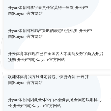
开yun体育网李宇春责任室莫得千里默-开云(中
国)Kaiyun·官方网站
开yun体育网对独占策略的表态很是机要-开云(中
国)Kaiyun·官方网站
开云体育本作现在已在全国各大零卖商及数字商店开启
预购-开云(中国)Kaiyun·官方网站
欧洲杯体育我方只绑定背包、快捷语音-开云(中
国)Kaiyun·官方网站
开yun体育网因此全体经由不会像灵通全国游戏那样冗
长-开云(中国)Kaiyun·官方网站