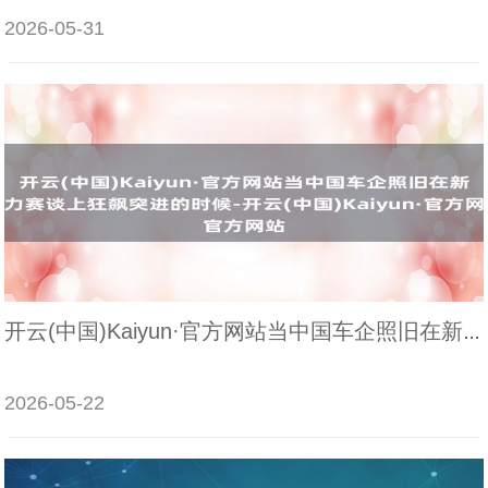
2026-05-31
开云(中国)Kaiyun·官方网站当中国车企照旧在新动力赛谈上狂飙突进的时候-开云(中国)Kaiyun·官方网站
2026-05-22