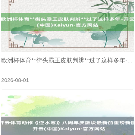
欧洲杯体育**街头霸王皮肤判辨**过了这样多年-开云(中国)Kaiyun·官方网站
2026-08-01