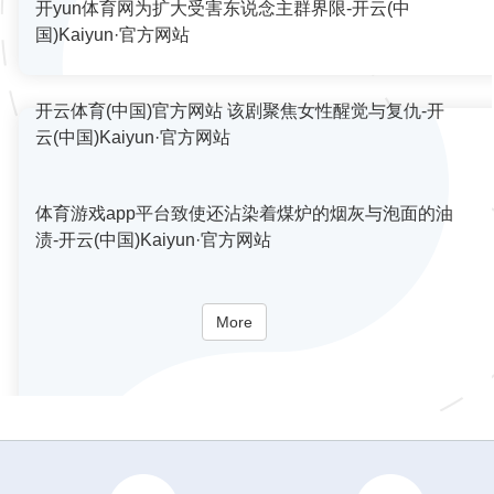
开yun体育网为扩大受害东说念主群界限-开云(中
国)Kaiyun·官方网站
开云体育(中国)官方网站 该剧聚焦女性醒觉与复仇-开
云(中国)Kaiyun·官方网站
体育游戏app平台致使还沾染着煤炉的烟灰与泡面的油
渍-开云(中国)Kaiyun·官方网站
More