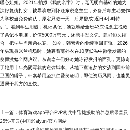
暖心姐姐。2021年拍摄《我的名字》时，毫无明白基础的她为
演好复仇打女，被导演虐到怀疑东说念主生，齐备后却主动去作
为学校当免费确认，原定只教一天，后果酿成“逐日4小时特
训”。看到学生用破手机记条记，她就地给全班43东说念主挽救
了条记本电脑，价值5000万韩元，还亲手发文凭、建群恒久结
合，把学生当亲弟妹宠。 如今，韩素希的业绩重回正轨，2026
年头现身米兰机场时，她裹着薄外衣在10度低温中微微发颤的
侧颜激勉全网热议。东说念主们好奇她冻得发抖的面孔，更惊奇
于她用十年光阴写就的逆袭脚本。从地下室追梦的女孩到国外前
卫圈的骄子，韩素希用坚抓仁爱良证明，即使资历风雨，也能灵
通属于我方的直快。
上一篇：
体育游戏app平台PvP构兵中迅捷援助的养息后果普及
25%-开云(中国)Kaiyun·官方网站
下一篇：
开yun体育网该死被嘲‘塑料姐妹花’-开云(中国)Kaiyun·