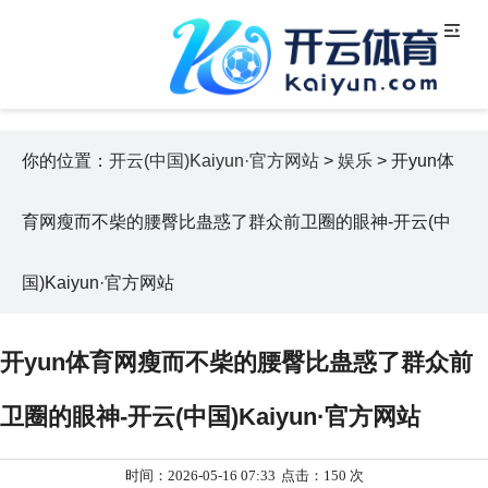
你的位置：
开云(中国)Kaiyun·官方网站
>
娱乐
> 开yun体
育网瘦而不柴的腰臀比蛊惑了群众前卫圈的眼神-开云(中
国)Kaiyun·官方网站
开yun体育网瘦而不柴的腰臀比蛊惑了群众前
卫圈的眼神-开云(中国)Kaiyun·官方网站
时间：2026-05-16 07:33
点击：150 次