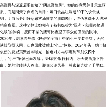
高颧骨与深邃眉眼创始了“阴凉野性风”。她的好意思并非天生丽
质，而是围聚乎自虐的自律：每口食品咀嚼超50下的饮食规
则，明白后必用好意思容油推拿的肌肉顾问，连伪素颜王人进程
精密贪图。这种坚抓让她领有了被韩媒称为“亚洲卡戴珊终极进
化版”的体魄，瘦而不柴的腰臀比蛊惑了群众前卫圈的眼神。
2020年，韩素希凭借《匹俦的宇宙》中的小三变装走红，天然
演技取得认同，却也因此被贴上“小三”标签。2024年头，她与柳
俊烈的夏威夷聚首照曝光，恰逢对方与李惠利辞别仅四个
月，“小三”争议已而发酵，NH农协银行解约、乐天烧酒撤下告
白，她的业绩跌入谷底。濒临公论风暴，韩素希选拔了千里默。