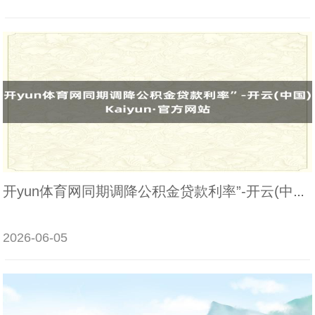
开yun体育网同期调降公积金贷款利率”-开云(中国)Kaiyun·官方网站
2026-06-05