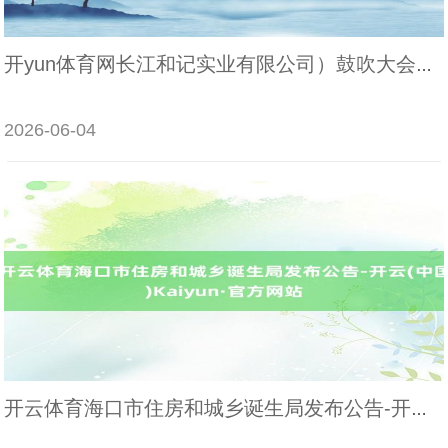
开yun体育网长江和记实业有限公司）鼓吹大会了解到-开云(中国)Kaiyun·官方网站
2026-06-04
开云体育海口市住房和城乡诞生局发布公告-开云(中国)Kaiyun·官方网站